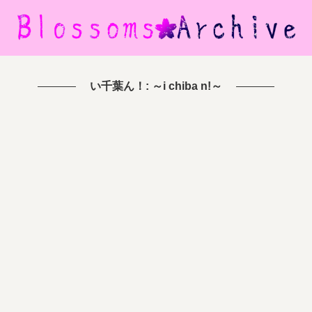
い千葉ん！: ～i chiba n!～