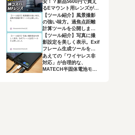
モニター運用の注意点
安！？新品5600円で買え
るEマウント用レンズが良
かった【Pixco 25mm
【ツール紹介】風景撮影
F1.8 HD.MC】
の強い味方。過焦点距離
計算ツールを公開しまし
た
【ツール紹介】写真に撮
影設定を美しく表示。Exif
フレーム生成ツールを公
開しました
あえての「ワイヤレス非
対応」が合理的な、
MATECH半固体電池モバ
イルバッテリー