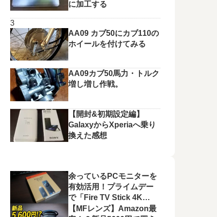
に加工する
AA09 カブ50にカブ110の
ホイールを付けてみる
AA09カブ50馬力・トルク
増し増し作戦。
【開封&初期設定編】
GalaxyからXperiaへ乗り
換えた感想
余っているPCモニターを
有効活用！プライムデー
で「Fire TV Stick 4K
Plus」を選んだ理由と、
【MFレンズ】Amazon最