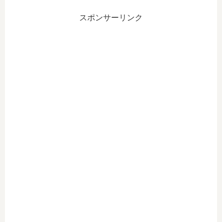
oni
ス
売
co-
ノ
開
スポンサーリンク
Pu
ー
始
bli
ト
の
cC
】
お
em
ニ
知
ete
コ
ら
ry
メ
せ
を
ン
公
ト
開
欄
し
表
ま
示
し
切
た
り
。
替
え
R2
.0