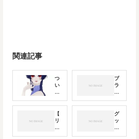
関連記事
つ
ブ
い
ラ
に
ウ
完
ザ
成
拡
だ
張
【
グ
〜
機
リ
ッ
能
リ
ズ
nic
ー
販