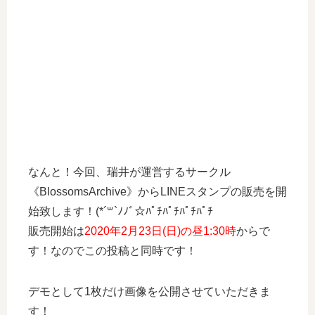
なんと！今回、瑞井が運営するサークル
《BlossomsArchive》からLINEスタンプの販売を開
始致します！(*´꒳`ﾉﾉﾞ☆ﾊﾟﾁﾊﾟﾁﾊﾟﾁﾊﾟﾁ
販売開始は
2020年2月23日(日)の昼1:30時
からで
す！なのでこの投稿と同時です！
デモとして1枚だけ画像を公開させていただきま
す！