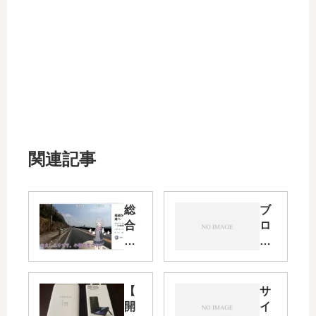
関連記事
総
ブ
合
ロ
ト
グ
ッ
収
プ
益
に
化
【
サ
載
成
開
イ