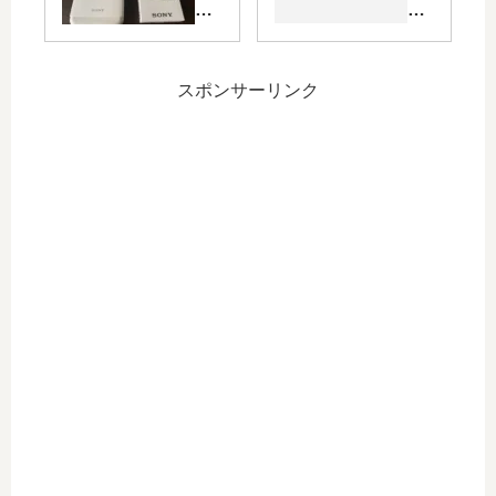
っ
功
封
ト
た
し
&
新
話
た
初
バ
。
の
期
ー
スポンサーリンク
で
設
ジ
今
定
ョ
後
編
ン
の
】
開
意
Ga
発
気
lax
開
込
y
始
み
か
を
ら
勝
Xp
手
eri
に
a
宣
へ
言
乗
す
り
る
換
。