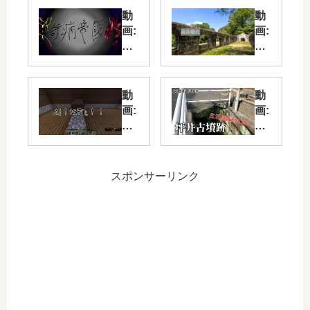
動
動
画:
画:
ノ
高
ベ
烏
ル
砲
ゲ
台
動
動
ー
に
画:
画:
ム
行
ポ
古
『
っ
ン
墳
奇
て
コ
を
病
き
ツ
踏
スポンサーリンク
帝
た
二
ん
國
人
で
』
の
歩
第
マ
く
一
イ
道
弾
ク
、
PV
ラ
坪
黄
井
昏
古