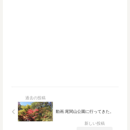
生
墳
活
跡
#3
動画:尾関山公園に行ってきた。