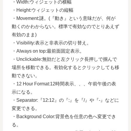
・Width:ウィジェットの横幅
・Height:ウィジェットの縦幅
・Movement:謎。(『動き』という意味だが、何が
動くのかわからない。標準で有効なのでとりあえず
有効のまま)
・Visibility:表示と非表示の切り替え。
・Always on top:最前面固定表示。
・Unclickable:無効だと左クリック長押しで掴んで
場所を移動できる。有効化するとクリックしても移
動できない。
・12 Hour Format:12時間表示、、、午前午後の表
示になる。
・Separator:『12:12』の『:』を『/』や『-』などに
変更できる。
・Background Color:背景色を任意の色へ変更でき
る。