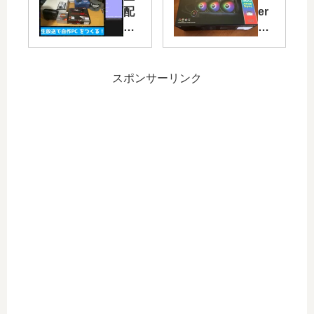
実
当
配
er
装
サ
信
ma
す
イ
で
lta
れ
ト
Ry
ke
ば
の
ze
の
スポンサーリンク
分
BO
n3
36
か
T
32
0m
る
に
00
m
や
つ
G
簡
ろ
い
搭
易
入
て
載
水
門
の
パ
冷
①
お
ソ
、
知
コ
TH
ら
ン
36
せ
作
0A
っ
RG
た
B
の
Sy
で
nc