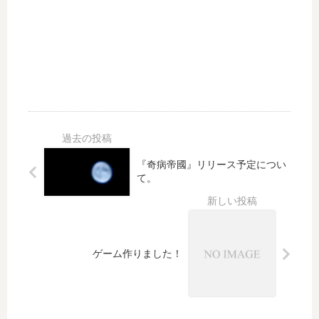
そ
を
の
買
ま
っ
と
て
め
リ
と
テ
そ
ー
の
ル
後
ク
。
ー
ラ
『奇病帝國』リリース予定につい
ー
て。
と
比
較
し
ゲーム作りました！
て
み
た
。