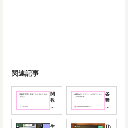
関連記事
関
各
数
種
型
SN
言
S
語
で
を
の
生
Th