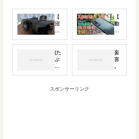
【
【
沼
動
へ
画
の
編
入
】
り
Xp
(た
妄
口
eri
ぶ
言
】
a 1
ん)
。
オ
VII
今
ー
を
年
デ
買
最
スポンサーリンク
ィ
っ
後
オ
た
の
好
の
投
き
で
稿
が
、
な
Xp
動
の
eri
画
で