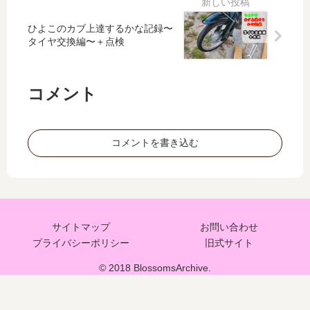
実
際
ひよこのカブ上達するかな記録〜
に
タイヤ交換編〜＋点検
使
っ
て
コメント
見
え
た
コメントを書き込む
リ
ア
ル
な
本
音
サイトマップ
お問い合わせ
レ
プライバシーポリシー
旧式サイト
ビ
© 2018 BlossomsArchive.
ュ
ー