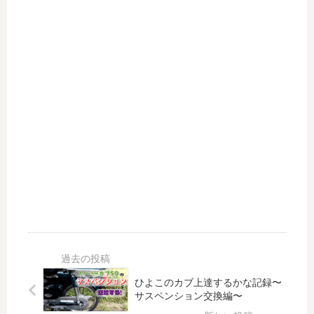
a
撮
サ
を
影
ー
き
の
ク
っ
独
ル
か
自
活
け
機
動
に
能
の
「
を
最
α6
試
終
70
し
報
0
て
告
」
み
を
を
た
す
購
る
入
。
し
た
理
由
ひよこのカブ上達するかな記録〜
と
サスペンション交換編〜
、