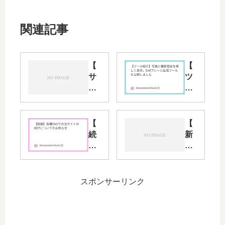
関連記事
【
【
サ
ツ
ポ
ー
ー
ル
ト
紹
終
介
【
【
了
】
続
新
予
写
報
サ
告
真
】
ー
】
に
各
ビ
現
撮
種
ス
スポンサーリンク
在
影
SN
】
公
設
S
NV
開
定
で
NB
中
を
の
の