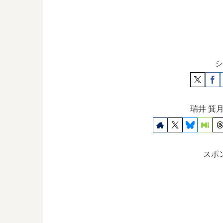
シ
瑞井 箕
スポ