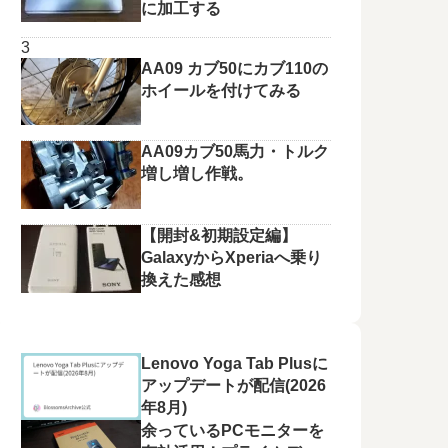
に加工する
AA09 カブ50にカブ110の
ホイールを付けてみる
AA09カブ50馬力・トルク
増し増し作戦。
【開封&初期設定編】
GalaxyからXperiaへ乗り
換えた感想
Lenovo Yoga Tab Plusに
アップデートが配信(2026
年8月)
余っているPCモニターを