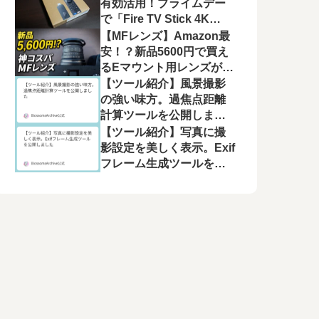
有効活用！プライムデー
で「Fire TV Stick 4K
Plus」を選んだ理由と、
【MFレンズ】Amazon最
モニター運用の注意点
安！？新品5600円で買え
るEマウント用レンズが良
かった【Pixco 25mm
【ツール紹介】風景撮影
F1.8 HD.MC】
の強い味方。過焦点距離
計算ツールを公開しまし
た
【ツール紹介】写真に撮
影設定を美しく表示。Exif
フレーム生成ツールを公
開しました