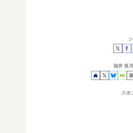
シ
瑞井 箕
スポ