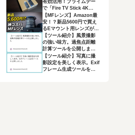
有効活用！プライムデー
で「Fire TV Stick 4K
Plus」を選んだ理由と、
【MFレンズ】Amazon最
モニター運用の注意点
安！？新品5600円で買え
るEマウント用レンズが良
かった【Pixco 25mm
【ツール紹介】風景撮影
F1.8 HD.MC】
の強い味方。過焦点距離
計算ツールを公開しまし
た
【ツール紹介】写真に撮
影設定を美しく表示。Exif
フレーム生成ツールを公
開しました