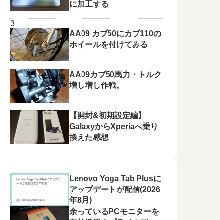
に加工する
AA09 カブ50にカブ110の
ホイールを付けてみる
AA09カブ50馬力・トルク
増し増し作戦。
【開封&初期設定編】
GalaxyからXperiaへ乗り
換えた感想
Lenovo Yoga Tab Plusに
アップデートが配信(2026
年8月)
余っているPCモニターを