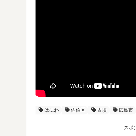
はにわ
佐伯区
古墳
広島市
スポ