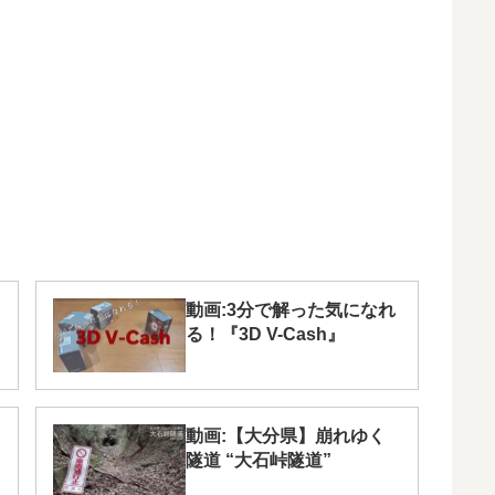
動画:3分で解った気になれ
る！『3D V-Cash』
動画:【大分県】崩れゆく
隧道 “大石峠隧道”