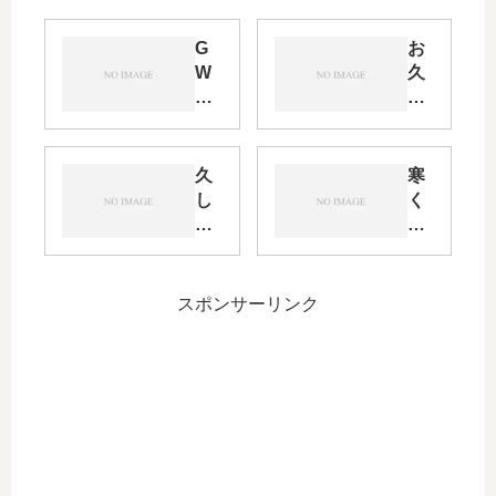
G
お
W
久
終
し
わ
ぶ
り
り
ま
で
久
寒
し
す
し
く
た
✨
ぶ
な
ね
り
っ
、
に
て
、
更
き
スポンサーリンク
、
新
ま
笑
し
し
ま
た
す
ね
✨
。
。
。