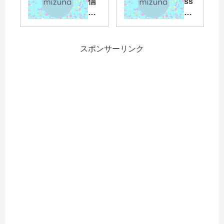
信
ss
ト
ト
専
ke
】
】
用
y
nic
nic
Mi
ク
oni
oni
ss
ラ
スポンサーリンク
co-
co-
ke
イ
Pu
Pu
y
ア
bli
bli
ク
ン
cC
cC
ラ
ト“
em
em
イ
Mi
ete
ete
ア
zu
ry
ry
ン
na
R2
R3
ト“
”R
.1
.1
Mi
1.1
zu
.3.
na
1
”を
を
公
公
開
開
し
し
ま
ま