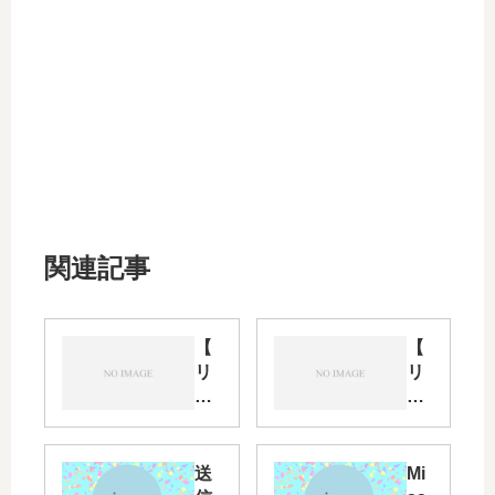
関連記事
【
【
リ
リ
リ
リ
ー
ー
ス
ス
ノ
ノ
送
Mi
ー
ー