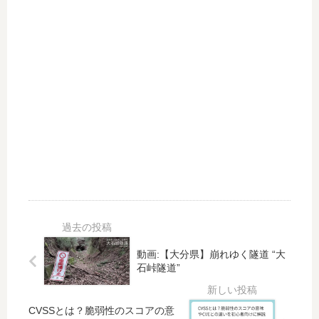
び
山
そ
砲
の
台
廃
跡
道
』
区
へ
間
行
っ
て
き
た
！
動画:【大分県】崩れゆく隧道 “大
石峠隧道”
CVSSとは？脆弱性のスコアの意