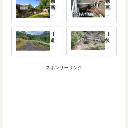
動
動
画:
画:
高
古
烏
墳
砲
を
台
踏
【
【
に
ん
道
後
行
で
路
編
っ
歩
紹
】
て
く
介
宮
き
道
】
島
スポンサーリンク
た
、
旧
に
坪
国
あ
井
道
る
古
18
遺
墳
6
跡
跡
号
『
線
鷹
お
ノ
よ
巣