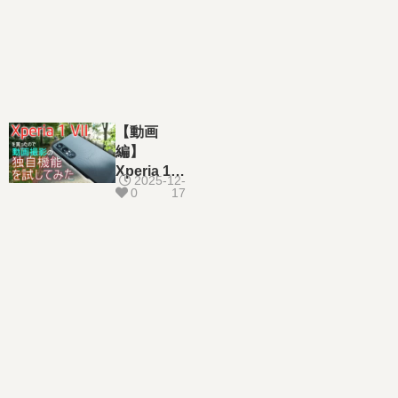
【動画
編】
Xperia 1
2025-12-
VIIを買っ
0
17
たので、
動画撮影
の独自機
能を試し
てみた