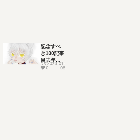
記念すべ
き100記事
目去年を
2023-01-
振り返ろ
0
08
うの回〜
ひよこ〜