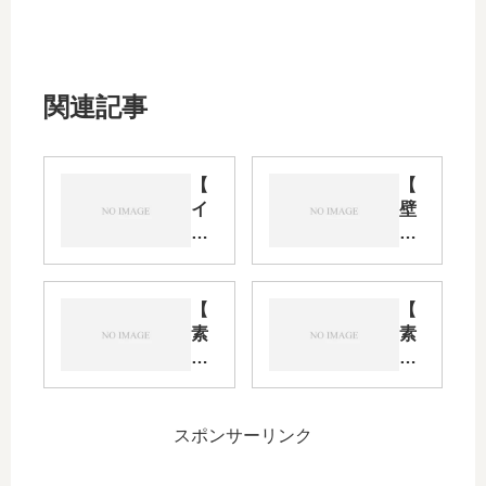
関連記事
【
【
イ
壁
ラ
紙
ス
】
ト
Bl
】
os
【
【
死
so
素
素
に
ms
材
材
戻
Ar
配
配
り
chi
布
布
の
ve
】
】
スポンサーリンク
少
BG
月
女
M: