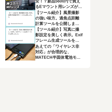
モニター運用の注意点
安！？新品5600円で買え
るEマウント用レンズが良
かった【Pixco 25mm
【ツール紹介】風景撮影
F1.8 HD.MC】
の強い味方。過焦点距離
計算ツールを公開しまし
た
【ツール紹介】写真に撮
影設定を美しく表示。Exif
フレーム生成ツールを公
開しました
あえての「ワイヤレス非
対応」が合理的な、
MATECH半固体電池モバ
イルバッテリー