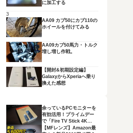
に加工する
AA09 カブ50にカブ110の
ホイールを付けてみる
AA09カブ50馬力・トルク
増し増し作戦。
【開封&初期設定編】
GalaxyからXperiaへ乗り
換えた感想
余っているPCモニターを
有効活用！プライムデー
で「Fire TV Stick 4K
Plus」を選んだ理由と、
【MFレンズ】Amazon最