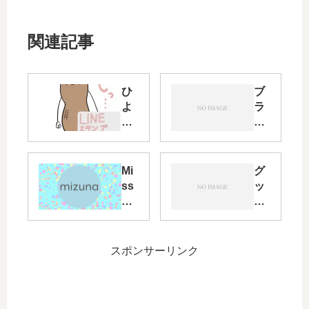
関連記事
ひ
ブ
よ
ラ
こ
ウ
の
ザ
個
拡
人
張
Mi
グ
開
機
ss
ッ
発
能
ke
ズ
LI
nic
y
販
NE
oni
ク
売
ス
co-
ラ
開
スポンサーリンク
タ
Pu
イ
始
ン
bli
ア
の
プ
cC
ン
お
発
em
ト“
知