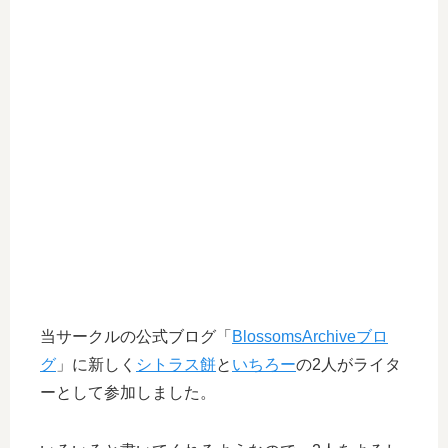
当サークルの公式ブログ「
BlossomsArchiveブロ
グ
」に新しく
シトラス餅
と
いちろー
の2人がライタ
ーとして参加しました。