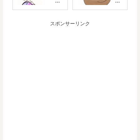
色
ま
ト
塗
し
の
り
て
元
学
スポンサーリンク
絵
習