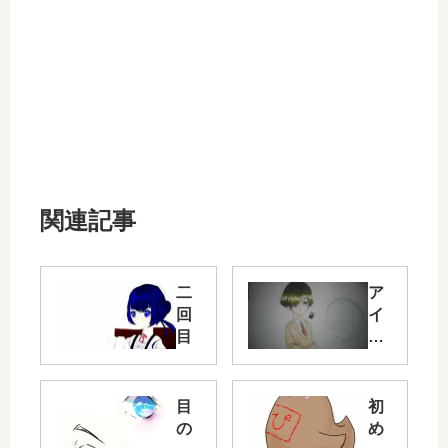
関連記事
二
ア
回
イ
目
コ
ン
の
イ
目
初
ラ
の
め
ス