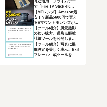
有効活用！プライムデー
で「Fire TV Stick 4K
Plus」を選んだ理由と、
【MFレンズ】Amazon最
モニター運用の注意点
安！？新品5600円で買え
るEマウント用レンズが良
かった【Pixco 25mm
【ツール紹介】風景撮影
F1.8 HD.MC】
の強い味方。過焦点距離
計算ツールを公開しまし
た
【ツール紹介】写真に撮
影設定を美しく表示。Exif
フレーム生成ツールを公
開しました