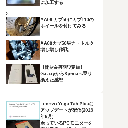
に加工する
AA09 カブ50にカブ110の
ホイールを付けてみる
AA09カブ50馬力・トルク
増し増し作戦。
【開封&初期設定編】
GalaxyからXperiaへ乗り
換えた感想
Lenovo Yoga Tab Plusに
アップデートが配信(2026
年8月)
余っているPCモニターを