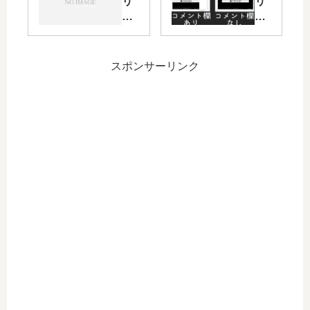
リ
リ
体)
サ
リ
リ
を
イ
ー
ー
発
ド
ス
ス
売
メ
ノ
ノ
スポンサーリンク
し
ニ
ー
ー
ま
ュ
ト
ト
し
ー
】
】
た
が
ニ
ニ
表
コ
コ
示
百
メ
さ
+
ン
れ
R2
ト
な
.0
欄
い
表
問
示
題
切
に
り
つ
替
い
え
て
R1