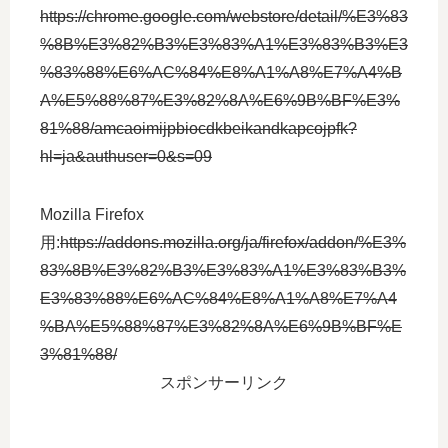
https://chrome.google.com/webstore/detail/%E3%83
%8B%E3%82%B3%E3%83%A1%E3%83%B3%E3
%83%88%E6%AC%84%E8%A1%A8%E7%A4%B
A%E5%88%87%E3%82%8A%E6%9B%BF%E3%
81%88/amcaoimijpbiocdkbeikandkapcojpfk?
hl=ja&authuser=0&s=09
Mozilla Firefox
用:
https://addons.mozilla.org/ja/firefox/addon/%E3%
83%8B%E3%82%B3%E3%83%A1%E3%83%B3%
E3%83%88%E6%AC%84%E8%A1%A8%E7%A4
%BA%E5%88%87%E3%82%8A%E6%9B%BF%E
3%81%88/
スポンサーリンク