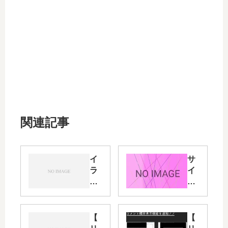
関連記事
イ
サ
ラ
イ
ス
ト
ト
ペ
集
ー
(紙
ジ
【
【
媒
の