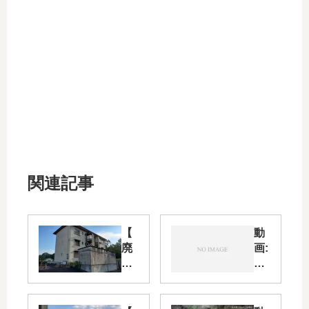
関連記事
【
動
廃
画:
墟
【
紹
イ
介
ラ
】
ス