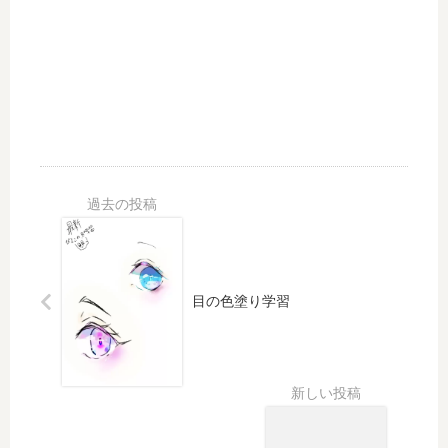
行
っ
て
き
た
！
目の色塗り学習