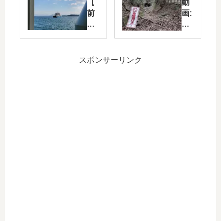
【
動
県
ト
前
画:
営
メ
編
【
魚
イ
】
大
切
キ
宮
分
ダ
ン
島
県
スポンサーリンク
ム
グ
に
】
管
】
あ
崩
理
マ
る
れ
宿
グ
遺
ゆ
舎
カ
跡
く
【
ッ
『
隧
ミ
プ
鷹
道
ニ
用
ノ
“大
レ
イ
巣
石
ポ
ラ
山
峠
】
ス
砲
隧
ト
台
道”
跡
』
へ