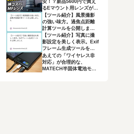
モニター運用の注意点
安！？新品5600円で買え
るEマウント用レンズが良
かった【Pixco 25mm
【ツール紹介】風景撮影
F1.8 HD.MC】
の強い味方。過焦点距離
計算ツールを公開しまし
た
【ツール紹介】写真に撮
影設定を美しく表示。Exif
フレーム生成ツールを公
開しました
あえての「ワイヤレス非
対応」が合理的な、
MATECH半固体電池モバ
イルバッテリー