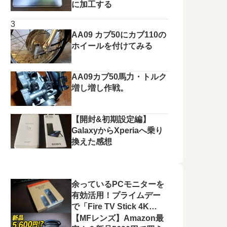
に加工する
AA09 カブ50にカブ110の
ホイールを付けてみる
AA09カブ50馬力・トルク
増し増し作戦。
【開封&初期設定編】
GalaxyからXperiaへ乗り
換えた感想
余っているPCモニターを
有効活用！プライムデー
で「Fire TV Stick 4K
Plus」を選んだ理由と、
【MFレンズ】Amazon最